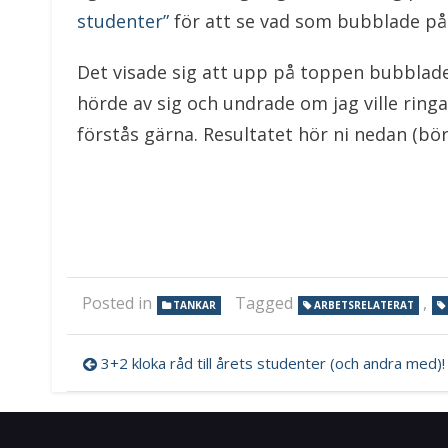
studenter”
för att se vad som bubblade på
Det visade sig att upp på toppen bubblad
hörde av sig och undrade om jag ville ring
förstås gärna. Resultatet hör ni nedan (börj
Posted in
Tagged
,
TANKAR
ARBETSRELATERAT
Inläggsnavigering
3+2 kloka råd till årets studenter (och andra med)!