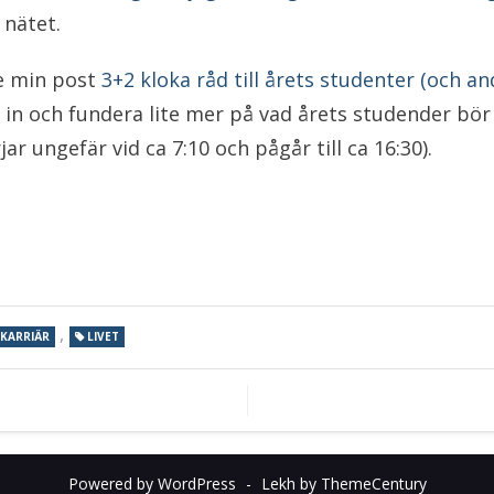
 nätet.
e min post
3+2 kloka råd till årets studenter (och a
a in och fundera lite mer på vad årets studender bör
ar ungefär vid ca 7:10 och pågår till ca 16:30).
,
KARRIÄR
LIVET
Powered by WordPress
-
Lekh by ThemeCentury