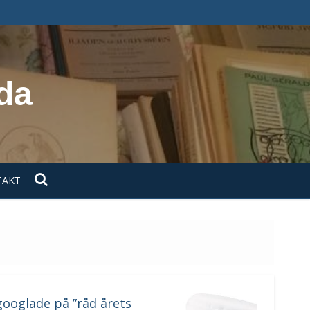
da
TAKT
googlade på ”råd årets