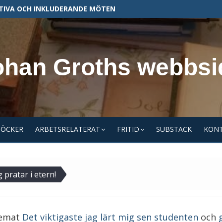
TIVA OCH INKLUDERANDE MÖTEN
ohan Groths webbsi
BÖCKER
ARBETSRELATERAT
FRITID
SUBSTACK
KON
 pratar i etern!
 temat
Det viktigaste jag lärt mig sen studenten
och