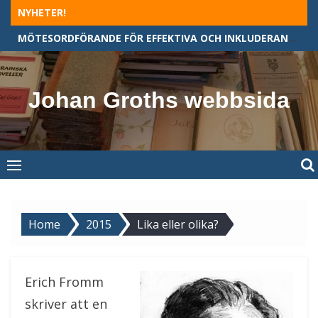
Skip
NYHETER!
to
MÖTESORDFÖRANDE FÖR EFFEKTIVA OCH INKLUDERANDE MÖTEN
content
Johan Groths webbsida
Home
2015
Lika eller olika?
Erich Fromm
skriver att en