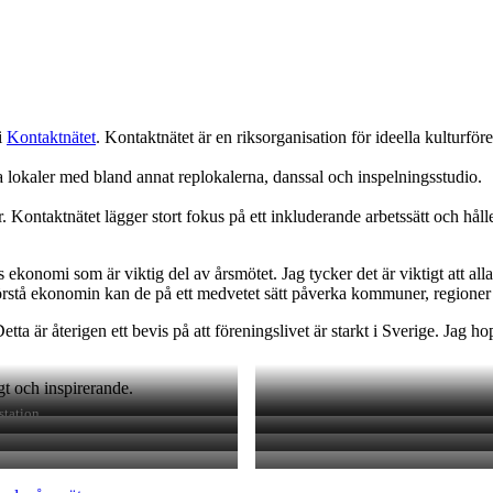
i
Kontaktnätet
. Kontaktnätet är en riksorganisation för ideella kulturf
 lokaler med bland annat replokalerna, danssal och inspelningsstudio.
Kontaktnätet lägger stort fokus på ett inkluderande arbetssätt och håll
konomi som är viktig del av årsmötet. Jag tycker det är viktigt att alla
rstå ekonomin kan de på ett medvetet sätt påverka kommuner, regioner 
Detta är återigen ett bevis på att föreningslivet är starkt i Sverige. Jag 
gt och inspirerande.
station