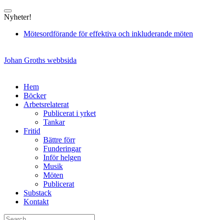
Skip
to
Nyheter!
content
Mötesordförande för effektiva och inkluderande möten
Johan Groths webbsida
Hem
Böcker
Arbetsrelaterat
Publicerat i yrket
Tankar
Fritid
Bättre förr
Funderingar
Inför helgen
Musik
Möten
Publicerat
Substack
Kontakt
Search