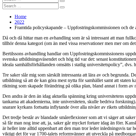
Search
for:
Search
Search
for:
Home
2022
Framtida policyskapande – Uppfostringskommissionen och de 
Då och då hittar man en avhandling som är så intressant att man fullk
tillhör denna kategori (om än med vissa reservationer men mer om de
Bertilssons avhandling handlar om Uppfostringskommissionens uppdra
svenska utbildningsväsendet och hög tid var det: senast konstitutioner
ideala samhällsförhållanden omsätts i statlig universitetspolicy”, dvs. h
Tre saker slår mig som särskilt intressanta att lära av och begrunda. D
utbildning så att de kan göra mest nytta för samhället samt att state
riktning som skapade förändring på olika plan, bland annat i form av
Den andra är den än idag aktuella spänning kring universitetens uppdrag
tankarna att akademierna, inte universiteten, skulle bedriva forskning)
snarare kyrkans fortsatta inflytande över alla nivåer av rikets utbild
Det tredje består av blandade småreflexioner som att vi säger att sa
så får man nog inse att, ja, saker går mycket fortare idag än förr. Kan
är heller inte alltid uppenbart att den man tror leder inledningsvis ta
viktigt det för var 1700-talets reformvänner att utveckla på medborga