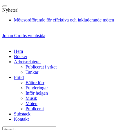
Skip
to
Nyheter!
content
Mötesordförande för effektiva och inkluderande möten
Johan Groths webbsida
Hem
Böcker
Arbetsrelaterat
Publicerat i yrket
Tankar
Fritid
Bättre förr
Funderingar
Inför helgen
Musik
Möten
Publicerat
Substack
Kontakt
Search