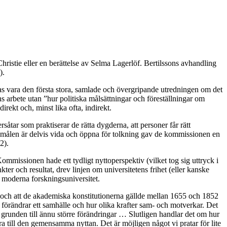
ristie eller en berättelse av Selma Lagerlöf. Bertilssons avhandling
).
 vara den första stora, samlade och övergripande utredningen om det
s arbete utan ”hur politiska målsättningar och föreställningar om
irekt och, minst lika ofta, indirekt.
åtar som praktiserar de rätta dygderna, att personer får rätt
om målen är delvis vida och öppna för tolkning gav de kommissionen en
2).
Kommissionen hade ett tydligt nyttoperspektiv (vilket tog sig uttryck i
ter och resultat, drev linjen om universitetens frihet (eller kanske
t moderna forskningsuniversitet.
 och att de akademiska konstitutionerna gällde mellan 1655 och 1852
n förändrar ett samhälle och hur olika krafter sam- och motverkar. Det
de grunden till ännu större förändringar … Slutligen handlar det om hur
a till den gemensamma nyttan. Det är möjligen något vi pratar för lite