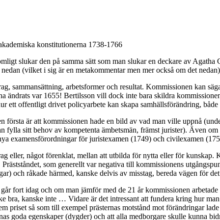
akademiska konstitutionerna 1738-1766
omligt slukar den på samma sätt som man slukar en deckare av Agatha Ch
t nedan (vilket i sig är en metakommentar men mer också om det nedan)
g, sammansättning, arbetsformer och resultat. Kommissionen kan sägas
na ändrats var 1655! Bertilsson vill dock inte bara skildra kommissionen
ur ett offentligt drivet policyarbete kan skapa samhällsförändring, både d
en första är att kommissionen hade en bild av vad man ville uppnå (unders
n kan fylla sitt behov av kompetenta ämbetsmän, främst jurister). Även 
 nya examensförordningar för juristexamen (1749) och civilexamen (175
 eller, något förenklat, mellan att utbilda för nytta eller för kunskap. 
. Prästståndet, som generellt var negativa till kommissionens utgångspunk
ningar) och råkade härmed, kanske delvis av misstag, bereda vägen för de
ker går fort idag och om man jämför med de 21 år kommissionen arbetade
ske bra, kanske inte … Vidare är det intressant att fundera kring hur ma
r hem priset så som till exempel prästernas motstånd mot förändringar la
rnas goda egenskaper (dygder) och att alla medborgare skulle kunna bidr