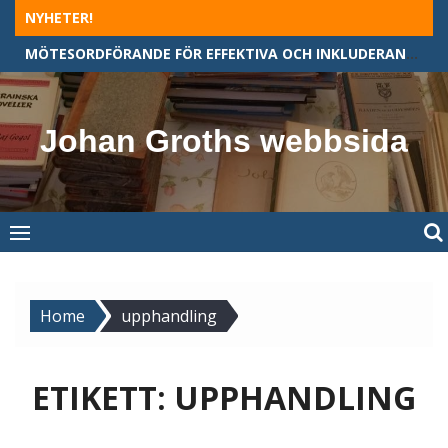
Skip
NYHETER!
to
MÖTESORDFÖRANDE FÖR EFFEKTIVA OCH INKLUDERANDE MÖTEN
content
Johan Groths webbsida
Home
upphandling
ETIKETT:
UPPHANDLING