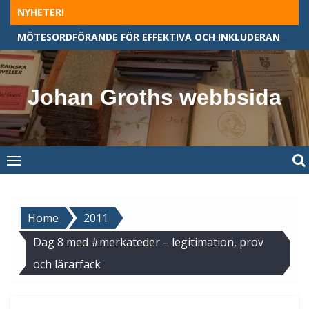
Skip
NYHETER!
to
MÖTESORDFÖRANDE FÖR EFFEKTIVA OCH INKLUDERANDE MÖTEN
content
Johan Groths webbsida
Home
2011
Dag 8 med #merkateder – legitimation, prov
och lärarfack