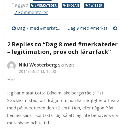
Tagged
,
,
#MERKATEDER
SKOLAN
TWITTER
till
2 kommentarer
Dag
8
Inläggsnavigering
Dag 7 med #merkateder – omsorg eller skola och riksmöte
Dag 9 med #merkateder – tre talare klara till tweetup
med
#merkateder
–
2 Replies to “
Dag 8 med #merkateder
legitimation,
– legitimation, prov och lärarfack
”
prov
och
lärarfack
Niki Westerberg
skriver:
2011/03/21 kl. 16:00
Hej!
Jag har mailat Lotta Edholm, skolborgarråd (FP) i
Stockholm stad, och frågat om hon har möjlighet att vara
med på tweetupen den 12 april. Hon, eller någon från
hennes kansli, kontaktar dig så att jag inte behöver vara
mellanhand och ta tid.