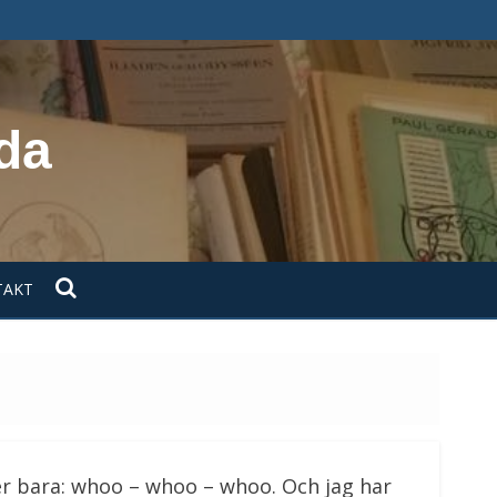
da
TAKT
er bara: whoo – whoo – whoo. Och jag har