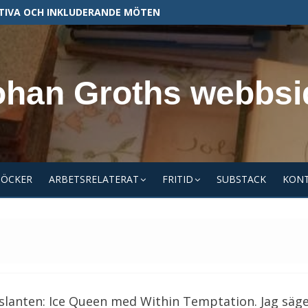
TIVA OCH INKLUDERANDE MÖTEN
ohan Groths webbsi
BÖCKER
ARBETSRELATERAT
FRITID
SUBSTACK
KON
a slanten: Ice Queen med Within Temptation. Jag säg