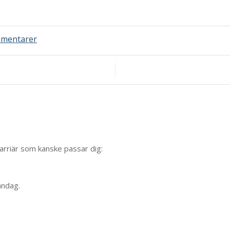
till
mentarer
Ice
Queen
arriär som kanske passar dig:
åndag.