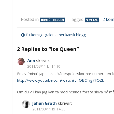
Posted in
Tagged
2 kom
INFÖR HELGEN
METAL
Inläggsnavigering
Fullkomligt galen amerikansk blogg
2 Replies to “
Ice Queen
”
Ann
skriver:
2011/03/11 kl. 14:10
En av ”mina” japanska skådespelerskor har numera en k
http://www.youtube.com/watch?v=OBCTig7FQZk
Om du vill kan jag kan ta med hennes första skiva på m
Johan Groth
skriver:
2011/03/11 kl. 14:35