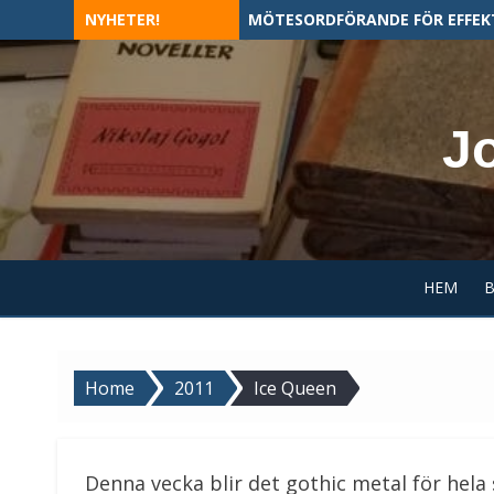
Skip
NYHETER!
MÖTESORDFÖRANDE FÖR EFFEK
to
content
J
HEM
Home
2011
Ice Queen
Denna vecka blir det gothic metal för hel