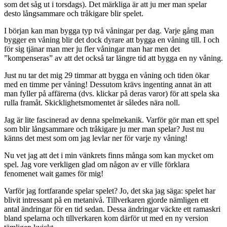
som det såg ut i torsdags). Det märkliga är att ju mer man spelar
desto långsammare och tråkigare blir spelet.
I början kan man bygga typ två våningar per dag. Varje gång man
bygger en våning blir det dock dyrare att bygga en våning till. I och
för sig tjänar man mer ju fler våningar man har men det
”kompenseras” av att det också tar längre tid att bygga en ny våning.
Just nu tar det mig 29 timmar att bygga en våning och tiden ökar
med en timme per våning! Dessutom krävs ingenting annat än att
man fyller på affärerna (dvs. klickar på deras varor) för att spela ska
rulla framåt. Skicklighetsmomentet är således nära noll.
Jag är lite fascinerad av denna spelmekanik. Varför gör man ett spel
som blir långsammare och tråkigare ju mer man spelar? Just nu
känns det mest som om jag levlar ner för varje ny våning!
Nu vet jag att det i min vänkrets finns många som kan mycket om
spel. Jag vore verkligen glad om någon av er ville förklara
fenomenet wait games för mig!
Varför jag fortfarande spelar spelet? Jo, det ska jag säga: spelet har
blivit intressant på en metanivå. Tillverkaren gjorde nämligen ett
antal ändringar för en tid sedan. Dessa ändringar väckte ett ramaskri
bland spelarna och tillverkaren kom därför ut med en ny version