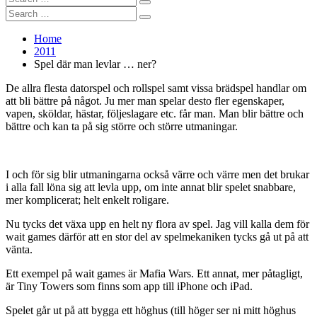
Search
for:
Search
Search
for:
Home
2011
Spel där man levlar … ner?
De allra flesta datorspel och rollspel samt vissa brädspel handlar om
att bli bättre på något. Ju mer man spelar desto fler egenskaper,
vapen, sköldar, hästar, följeslagare etc. får man. Man blir bättre och
bättre och kan ta på sig större och större utmaningar.
I och för sig blir utmaningarna också värre och värre men det brukar
i alla fall löna sig att levla upp, om inte annat blir spelet snabbare,
mer komplicerat; helt enkelt roligare.
Nu tycks det växa upp en helt ny flora av spel. Jag vill kalla dem för
wait games därför att en stor del av spelmekaniken tycks gå ut på att
vänta.
Ett exempel på wait games är Mafia Wars. Ett annat, mer påtagligt,
är Tiny Towers som finns som app till iPhone och iPad.
Spelet går ut på att bygga ett höghus (till höger ser ni mitt höghus