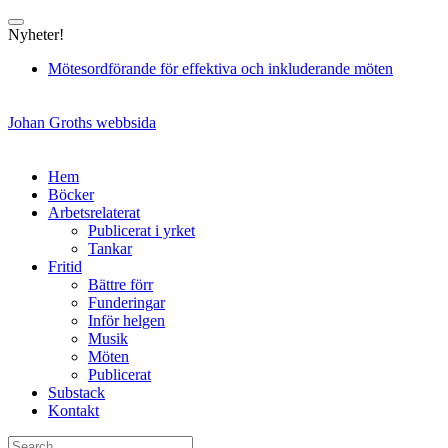
Skip
to
Nyheter!
content
Mötesordförande för effektiva och inkluderande möten
Johan Groths webbsida
Hem
Böcker
Arbetsrelaterat
Publicerat i yrket
Tankar
Fritid
Bättre förr
Funderingar
Inför helgen
Musik
Möten
Publicerat
Substack
Kontakt
Search