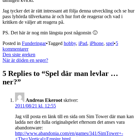
tämligen kvickt.
Jag tycker det är rätt intressant att följa denna utveckling och se hur
pass lyhörda tillverkarna är och hur fort de reagerar och vad i
kritiken de väljer att reagera på.
PS. Det här är nog min längsta post någonsin 🙂
Posted in
Funderingar
•
Tagged
hobby
,
iPad
,
iPhone
,
spel
•
5
till
kommentarer
Inläggsnavigering
Spel
Den siste greken
där
När är döden en seger?
man
levlar
5 Replies to “
Spel där man levlar …
…
ner?
”
ner?
Andreas Ekeroot
skriver:
2011/08/21 kl. 12:55
Jag vill posta en länk till en sida om Sim Tower där man kan
ladda ner det fulla originalspelet eftersom det anses vara
abandonware:
http://www.abandonia.com/en/games/341/SimTower+-
+The+Vertical+Empire.html