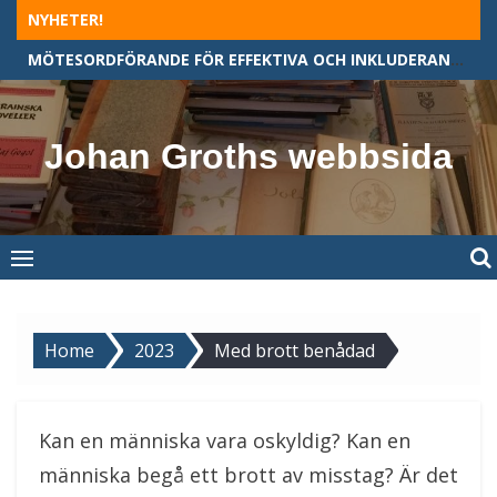
Skip
NYHETER!
to
MÖTESORDFÖRANDE FÖR EFFEKTIVA OCH INKLUDERANDE MÖTEN
content
Johan Groths webbsida
Home
2023
Med brott benådad
Kan en människa vara oskyldig? Kan en
människa begå ett brott av misstag? Är det