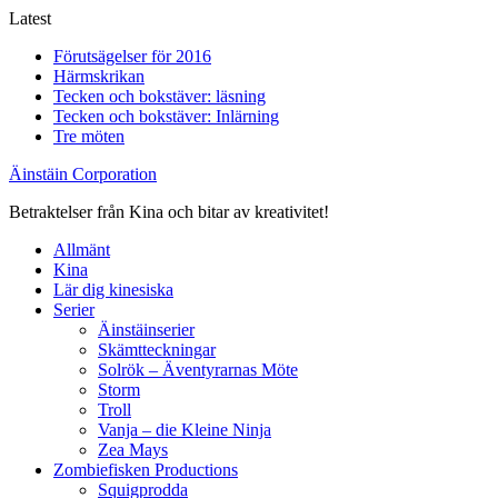
Skip
Latest
to
Förutsägelser för 2016
content
Härmskrikan
Tecken och bokstäver: läsning
Tecken och bokstäver: Inlärning
Tre möten
Äinstäin Corporation
Betraktelser från Kina och bitar av kreativitet!
Allmänt
Kina
Lär dig kinesiska
Serier
Äinstäinserier
Skämtteckningar
Solrök – Äventyrarnas Möte
Storm
Troll
Vanja – die Kleine Ninja
Zea Mays
Zombiefisken Productions
Squigprodda