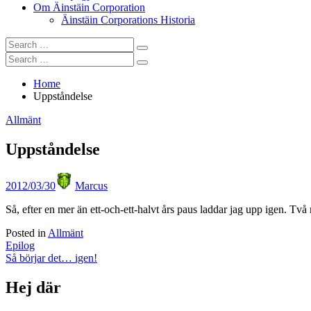
Om Äinstäin Corporation
Äinstäin Corporations Historia
Search
Search
for:
Search
Search
for:
Home
Uppståndelse
Allmänt
Uppståndelse
Posted
Author
2012/03/30
Marcus
on
Så, efter en mer än ett-och-ett-halvt års paus laddar jag upp igen. Två
Posted in
Allmänt
Post
Epilog
Så börjar det… igen!
navigation
Hej där