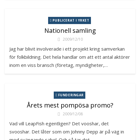
PUBLICERAT I YRKET
Nationell samling
2009/12/10
Jag har blivit involverade i ett projekt kring samverkan
för folkbildning. Det hela handlar om att ett antal aktörer
inom en viss bransch (företag, myndigheter,…
FUNDERINGAR
Årets mest pompösa promo?
2009/12/08
Vad vill LeapFish egentligen? Det vooshar, det
svooshar. Det låter som om Johnny Depp är på väg in
med svängande sabel. Och så tar det…