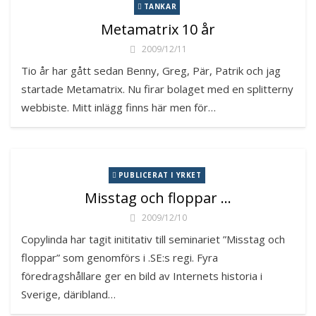
TANKAR
Metamatrix 10 år
2009/12/11
Tio år har gått sedan Benny, Greg, Pär, Patrik och jag
startade Metamatrix. Nu firar bolaget med en splitterny
webbiste. Mitt inlägg finns här men för…
PUBLICERAT I YRKET
Misstag och floppar …
2009/12/10
Copylinda har tagit inititativ till seminariet ”Misstag och
floppar” som genomförs i .SE:s regi. Fyra
föredragshållare ger en bild av Internets historia i
Sverige, däribland…