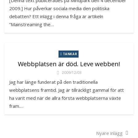
[Denna text publicerades på Mindpark den 4 december
2009.] Hur påverkar sociala media den politiska
debatten? Ett inlägg i denna fråga är artikeln
”Mainstreaming the…
TANKAR
Webbplatsen är död. Leve webben!
2009/12/03
Jag har länge funderat på den traditionella
webbplatsens framtid. Jag är tillräckligt gammal för att
ha varit med när de allra första webbplatserna växte
fram.…
Inläggsnavigering
Nyare inlägg