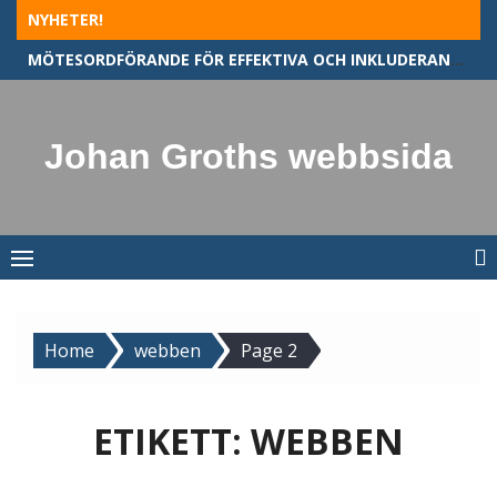
Skip
NYHETER!
to
MÖTESORDFÖRANDE FÖR EFFEKTIVA OCH INKLUDERANDE MÖTEN
content
Johan Groths webbsida
Home
webben
Page 2
ETIKETT:
WEBBEN