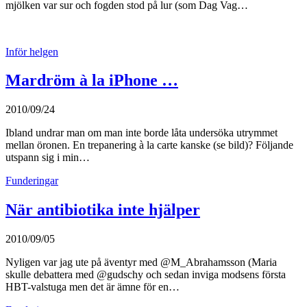
mjölken var sur och fogden stod på lur (som Dag Vag…
Inför helgen
Mardröm à la iPhone …
2010/09/24
Ibland undrar man om man inte borde låta undersöka utrymmet
mellan öronen. En trepanering à la carte kanske (se bild)? Följande
utspann sig i min…
Funderingar
När antibiotika inte hjälper
2010/09/05
Nyligen var jag ute på äventyr med @M_Abrahamsson (Maria
skulle debattera med @gudschy och sedan inviga modsens första
HBT-valstuga men det är ämne för en…