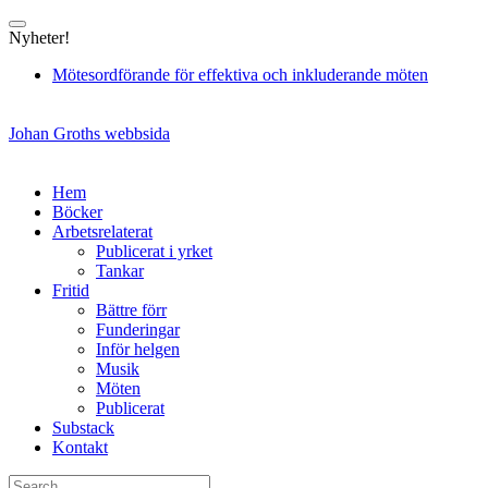
Skip
to
Nyheter!
content
Mötesordförande för effektiva och inkluderande möten
Johan Groths webbsida
Hem
Böcker
Arbetsrelaterat
Publicerat i yrket
Tankar
Fritid
Bättre förr
Funderingar
Inför helgen
Musik
Möten
Publicerat
Substack
Kontakt
Search