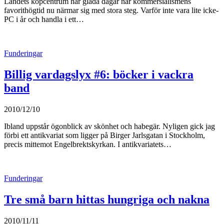
Landets köpcentrum har glada dagar när kommersialismens
favorithögtid nu närmar sig med stora steg. Varför inte vara lite icke-
PC i år och handla i ett…
Funderingar
Billig vardagslyx #6: böcker i vackra
band
2010/12/10
Ibland uppstår ögonblick av skönhet och habegär. Nyligen gick jag
förbi ett antikvariat som ligger på Birger Jarlsgatan i Stockholm,
precis mittemot Engelbrektskyrkan. I antikvariatets…
Funderingar
Tre små barn hittas hungriga och nakna
2010/11/11