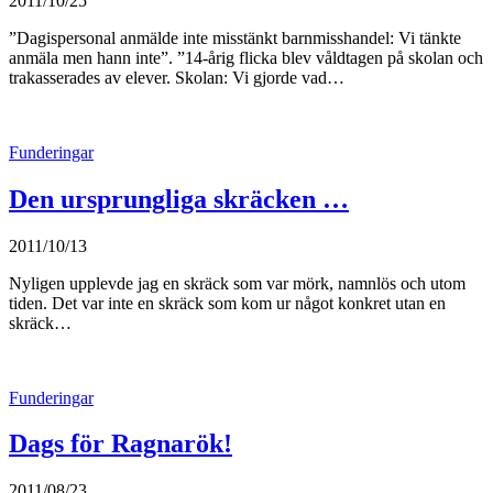
2011/10/25
”Dagispersonal anmälde inte misstänkt barnmisshandel: Vi tänkte
anmäla men hann inte”. ”14-årig flicka blev våldtagen på skolan och
trakasserades av elever. Skolan: Vi gjorde vad…
Funderingar
Den ursprungliga skräcken …
2011/10/13
Nyligen upplevde jag en skräck som var mörk, namnlös och utom
tiden. Det var inte en skräck som kom ur något konkret utan en
skräck…
Funderingar
Dags för Ragnarök!
2011/08/23