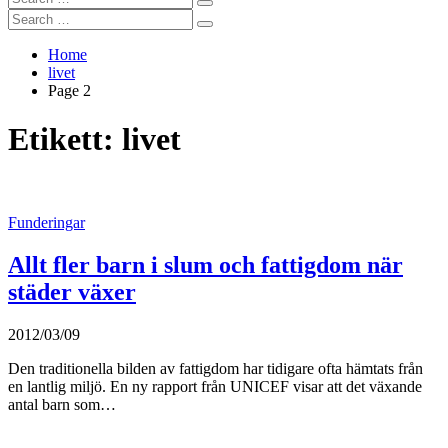
Search
for:
Search
Search
for:
Home
livet
Page 2
Etikett:
livet
Funderingar
Allt fler barn i slum och fattigdom när
städer växer
2012/03/09
Den traditionella bilden av fattigdom har tidigare ofta hämtats från
en lantlig miljö. En ny rapport från UNICEF visar att det växande
antal barn som…