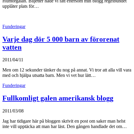
Humorgalan. Biljetter hade vi fått eftersom min blogg regelbundet
upplåter plats för…
Funderingar
Varje dag dör 5 000 barn av förorenat
vatten
2011/04/11
Men om 12 sekunder tänker du nog på annat. Vi tror att alla vill vara
med och hjälpa utsatta barn. Men vi vet hur lätt…
Funderingar
Fullkomligt galen amerikansk blogg
2011/03/08
Jag har tidigare här på bloggen skrivit en post om saker man helst
inte vill upptäcka att man har läst. Den gången handlade det om…