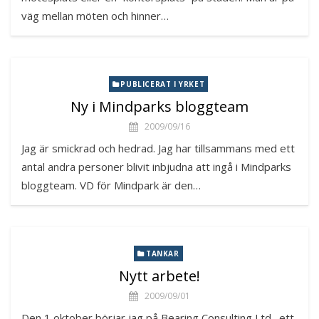
väg mellan möten och hinner…
PUBLICERAT I YRKET
Ny i Mindparks bloggteam
2009/09/16
Jag är smickrad och hedrad. Jag har tillsammans med ett
antal andra personer blivit inbjudna att ingå i Mindparks
bloggteam. VD för Mindpark är den…
TANKAR
Nytt arbete!
2009/09/01
Den 1 oktober börjar jag på Bearing Consulting Ltd., ett