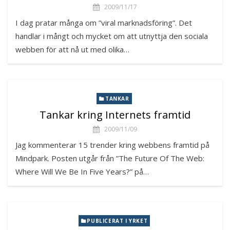
2009/11/17
I dag pratar många om ”viral marknadsföring”. Det
handlar i mångt och mycket om att utnyttja den sociala
webben för att nå ut med olika…
TANKAR
Tankar kring Internets framtid
2009/11/09
Jag kommenterar 15 trender kring webbens framtid på
Mindpark. Posten utgår från ”The Future Of The Web:
Where Will We Be In Five Years?” på…
PUBLICERAT I YRKET