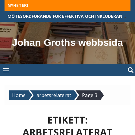
Skip
NYHETER!
to
MÖTESORDFÖRANDE FÖR EFFEKTIVA OCH INKLUDERANDE MÖTEN
content
Johan Groths webbsida
Home
arbetsrelaterat
Page 3
ETIKETT:
ARBETSRELATERAT