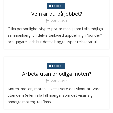
TANKAR
Vem är du på jobbet?
2010/03/21
Olika personlighetstyper pratar man ju om i alla möjliga
sammanhang. En delvis tänkvärd uppdelning i ”bönder”
och ”jägare” och hur dessa bägge typer relaterar till…
TANKAR
Arbeta utan onödiga möten?
2010/03/18
Möten, möten, möten … Visst vore det skönt att vara
utan dem (eller i alla fall många, som det visar sig,
onödiga möten). Nu finns…